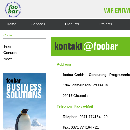
Home
Services
Products
Projects
Contact
Team
Contact
News
Address
foobar GmbH
--
Consulting - Programmie
Otto-Schmerbach-Strasse 19
09117 Chemnitz
Telephon / Fax / e-Mail
Telephon:
0371 774164 - 20
Fax:
0371 774164 - 21