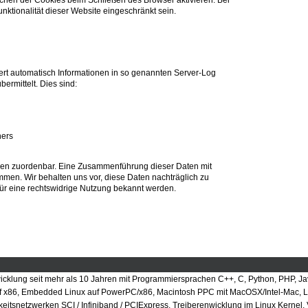
nktionalität dieser Website eingeschränkt sein.
ert automatisch Informationen in so genannten Server-Log
bermittelt. Dies sind:
ners
nen zuordenbar. Eine Zusammenführung dieser Daten mit
men. Wir behalten uns vor, diese Daten nachträglich zu
für eine rechtswidrige Nutzung bekannt werden.
cklung seit mehr als 10 Jahren mit Programmiersprachen C++, C, Python, PHP, Jav
 x86, Embedded Linux auf PowerPC/x86, Macintosh PPC mit MacOSX/Intel-Mac, L
itsnetzwerken SCI / Infiniband / PCIExpress, Treiberenwicklung im Linux Kernel