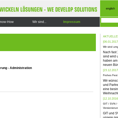
english
now-How
Wir sind...
Impressum
AKTUELLE
[06.01.2017
Wir sind um
Nach fast
sind wird
haben am 
neuen Bü
rung - Administration
[23.12.2017
Frohes Fest
Wir wünsc
und Partne
eine besin
Weihnacht
[12.10.2016
GIT / SVN /
Versionieru
GIT und SV
unsere pre