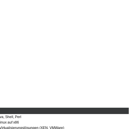
a, Shell, Perl
inux auf x86
, Virtualisierungslösungen (XEN, VMWare)