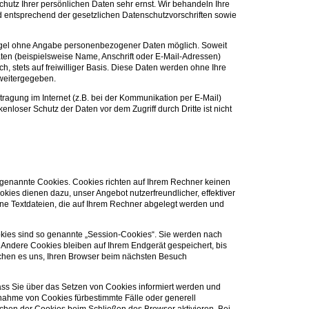
hutz Ihrer persönlichen Daten sehr ernst. Wir behandeln Ihre
 entsprechend der gesetzlichen Datenschutzvorschriften sowie
Regel ohne Angabe personenbezogener Daten möglich. Soweit
en (beispielsweise Name, Anschrift oder E-Mail-Adressen)
ch, stets auf freiwilliger Basis. Diese Daten werden ohne Ihre
 weitergegeben.
tragung im Internet (z.B. bei der Kommunikation per E-Mail)
enloser Schutz der Daten vor dem Zugriff durch Dritte ist nicht
o genannte Cookies. Cookies richten auf Ihrem Rechner keinen
kies dienen dazu, unser Angebot nutzerfreundlicher, effektiver
ine Textdateien, die auf Ihrem Rechner abgelegt werden und
kies sind so genannte „Session-Cookies“. Sie werden nach
 Andere Cookies bleiben auf Ihrem Endgerät gespeichert, bis
chen es uns, Ihren Browser beim nächsten Besuch
ass Sie über das Setzen von Cookies informiert werden und
nnahme von Cookies fürbestimmte Fälle oder generell
hen der Cookies beim Schließen des Browser aktivieren. Bei