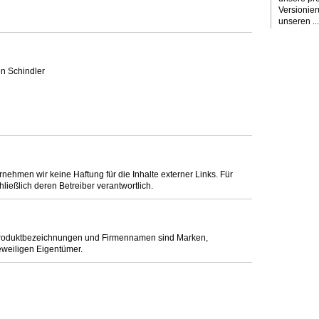
Versionie
unseren
...
n Schindler
bernehmen wir keine Haftung für die Inhalte externer Links. Für
hließlich deren Betreiber verantwortlich.
Produktbezeichnungen und Firmennamen sind Marken,
eweiligen Eigentümer.