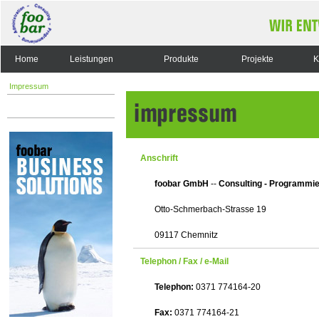
Home
Leistungen
Produkte
Projekte
K
Impressum
Anschrift
foobar GmbH
--
Consulting - Programmie
Otto-Schmerbach-Strasse 19
09117 Chemnitz
Telephon / Fax / e-Mail
Telephon:
0371 774164-20
Fax:
0371 774164-21