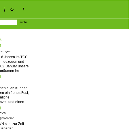
suche
S
]
gezogen!
 16 Jahren im TCC
 umgezogen und
02. Januar unsere
roräumen im
...
]
hen allen Kunden
rn ein frohes Fest,
nliche
szeit und einen
...
]
 CVS
ngssysteme
N sind zur Zeit
ferierten