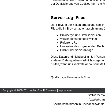
der Deaktivierung von Cookies kann die Fu
Server-Log- Files
Der Provider der Seiten erhebt und speich
Files, die Ihr Browser automatisch an uns ü
Browsertyp und Browserversion
verwendetes Betriebssystem
Referrer URL
Hostname des zugreifenden Rech
Uhrzeit der Serveranfrage
Diese Daten sind nicht bestimmten Perso
anderen Datenquellen wird nicht vorgenom
prüfen, wenn uns konkrete Anhaltspunkte 
Quelle:
https://www.e- recht24.de
Copyright © 2000-2011 foobar GmbH Chemnitz |
Impressum
Softwareentwi
VxWorks auf
Spezialkenntnissen in Hochgeschwindigke