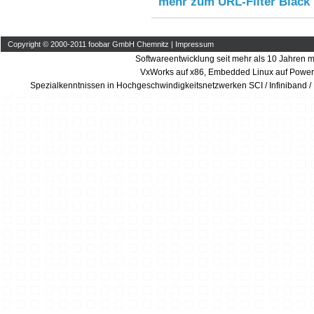
mehr zum URL-Filter Black
Copyright © 2000-2011 foobar GmbH Chemnitz |
Impressum
Softwareentwicklung seit mehr als 10 Jahren m
VxWorks auf x86, Embedded Linux auf Power
Spezialkenntnissen in Hochgeschwindigkeitsnetzwerken SCI / Infiniband /