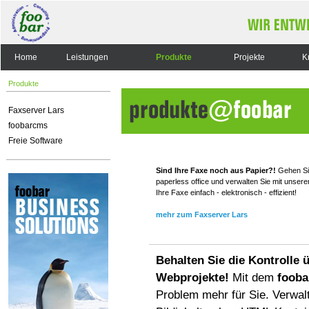
Home
Leistungen
Produkte
Projekte
K
Produkte
Faxserver Lars
foobarcms
Freie Software
Sind Ihre Faxe noch aus Papier?!
Gehen Sie
paperless office und verwalten Sie mit unser
Ihre Faxe einfach - elektronisch - effizient!
mehr zum Faxserver Lars
Behalten Sie die Kontrolle ü
Webprojekte!
Mit dem
foob
Problem mehr für Sie. Verwal