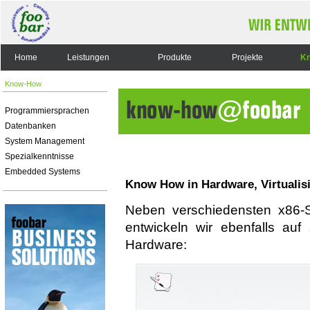
Home
Leistungen
Produkte
Projekte
K
Know-How
Programmiersprachen
Datenbanken
System Management
Spezialkenntnisse
Embedded Systems
Know How in Hardware, Virtualis
Neben verschiedensten x86-S
entwickeln wir ebenfalls auf
Hardware: