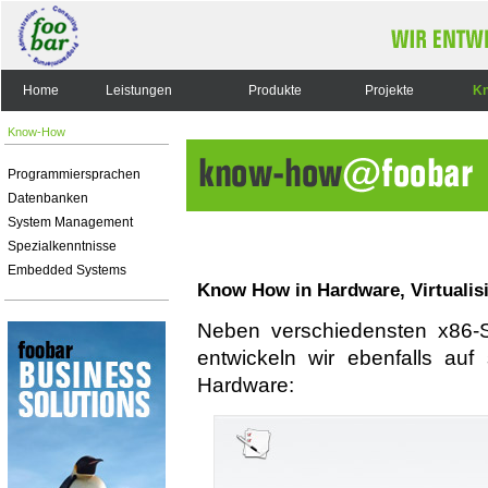
Home
Leistungen
Produkte
Projekte
K
Know-How
Programmiersprachen
Datenbanken
System Management
Spezialkenntnisse
Embedded Systems
Know How in Hardware, Virtualis
Neben verschiedensten x86-S
entwickeln wir ebenfalls auf
Hardware: