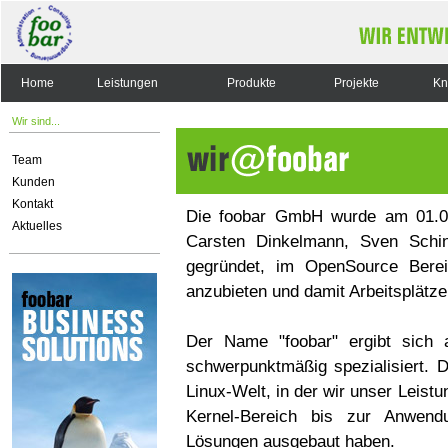
Home
Leistungen
Produkte
Projekte
Kn
Wir sind...
Team
Kunden
Kontakt
Die foobar GmbH wurde am 01.01
Aktuelles
Carsten Dinkelmann, Sven Schin
gegründet, im OpenSource Bere
anzubieten und damit Arbeitsplätze
Der Name "foobar" ergibt sich
schwerpunktmäßig spezialisiert. D
Linux-Welt, in der wir unser Leis
Kernel-Bereich bis zur Anwendu
Lösungen ausgebaut haben.