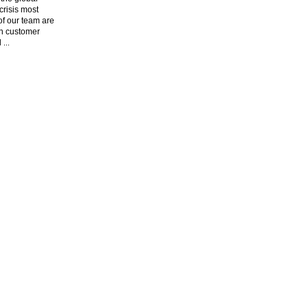
risis most
f our team are
n customer
l
...