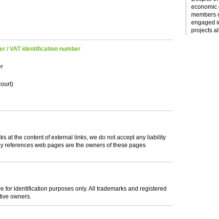
economic c
members o
engaged i
projects al
r / VAT identification number
er
ourt)
s at the content of external links, we do not accept any liability
ally references web pages are the owners of these pages
 for identification purposes only. All trademarks and registered
tive owners.