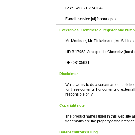
Fax:
+49-371-77416421
E-mail:
service [at] foobar-cpa.de
Executives / Commercial register and numbe
Mr. Martinetz, Mr. Dinkelmann, Mr. Schindl
HR B 17953, Amtsgericht Chemnitz (local c
DE208135631
Disclaimer
While we try to do a certain amount of check
for these contents. For contents of extern
responsible only.
Copyright note
The product names used in this web site are
trademarks are the property of their respec
Datenschutzerklärung