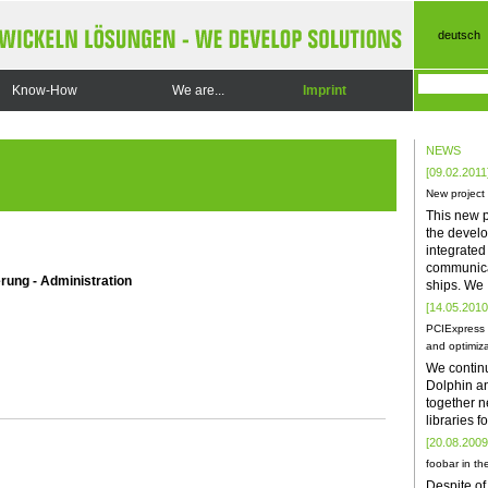
deutsch
Know-How
We are...
Imprint
NEWS
[09.02.2011
New project
This new p
the develo
integrate
communica
rung - Administration
ships. We
[14.05.2010
PCIExpress 
and optimiza
We contin
Dolphin a
together n
libraries 
[20.08.2009
foobar in the
Despite of