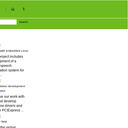
search
]
 with embedded Linux
roject includes
pment of a
d speech
tion system for
...
]
driver development
tion
ue our work with
nd develop
ew drivers and
for PCIExpress
...
]
 field
 the global